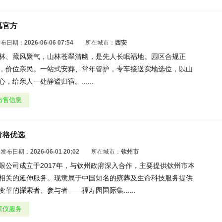
墓官方
发布日期：
2026-06-06 07:54
所在城市：
西安
林、藏风聚气，山林苍翠清幽，是先人长眠福地。园区合规正
，价位亲民。一站式安葬、常年管护，专车接送实地选位，以山
，给亲人一处静谧归宿。......
出售信息
价格优选
发布日期：
2026-06-01 20:02
所在城市：
钦州市
限公司成立于2017年，与钦州政府深入合作，主要提供钦州市本
相关的延伸服务。现隶属于中国知名的殡葬及生命科技服务提供
革的探索者、参与者——福寿园国际集......
殡仪服务