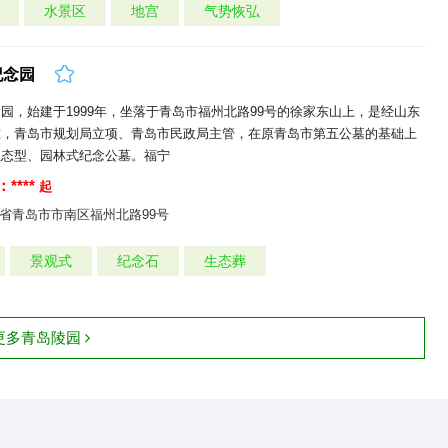
水景区
地宫
气势恢弘
纪念园
园，始建于1999年，坐落于青岛市福州北路99号的徐家东山上，是经山东
准，青岛市规划局立项、青岛市民政局主管，在原青岛市第五公墓的基础上
生态型、园林式纪念公墓。福宁
****
起
省青岛市市南区福州北路99号
景观式
纪念石
生态葬
更多青岛陵园