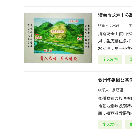
渭南市龙寿山公
联系人：
宋超
渭南龙寿山依山傍
规，生态墓位多样
水安魂，尽子孙孝心
个人发布
钦州华祖园公墓
联系人：
罗经理
钦州华祖园投资有
地墓地选购及殡葬
商，殡葬业发展和变
个人发布