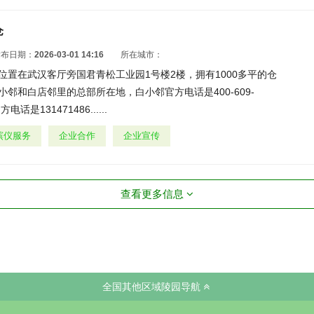
仓
发布日期：
2026-03-01 14:16
所在城市：
位置在武汉客厅旁国君青松工业园1号楼2楼，拥有1000多平的仓
邻和白店邻里的总部所在地，白小邻官方电话是400-609-
话是131471486......
殡仪服务
企业合作
企业宣传
查看更多信息
全国其他区域陵园导航