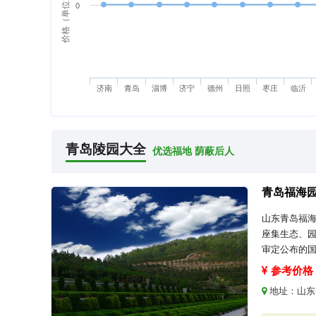
价格（单位：万元）
0
济南
青岛
淄博
济宁
德州
日照
枣庄
临沂
青岛陵园大全
优选福地 荫蔽后人
青岛福海
山东青岛福
座集生态、
审定公布的
参考价格：
地址：
山东