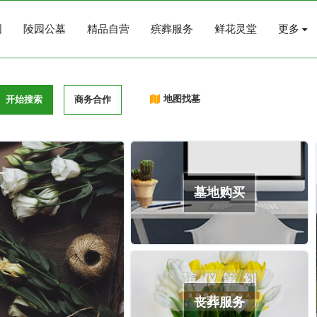
图
陵园公墓
精品自营
殡葬服务
鲜花灵堂
更多
地图找墓
开始搜索
商务合作
墓地购买
丧葬服务