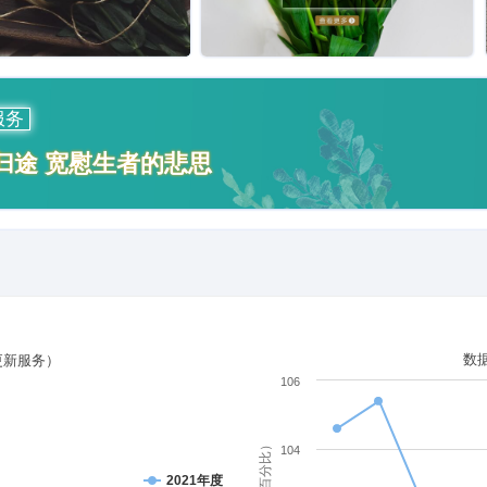
服务
归途 宽慰生者的悲思
数
更新服务）
106
单位（百分比）
104
2021年度