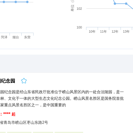
102
100
10年
11年
12年
13年
菏泽
烟台
东营
园纪念园
海园纪念园是经山东省民政厅批准位于崂山风景区内的一处合法陵园，是一
园林、文化于一体的大型生态文化纪念公园。崂山风景名胜区是国务院首批
国家重点风景名胜区之一，是中国重要的
****
起
省青岛市崂山区枣山东路2号