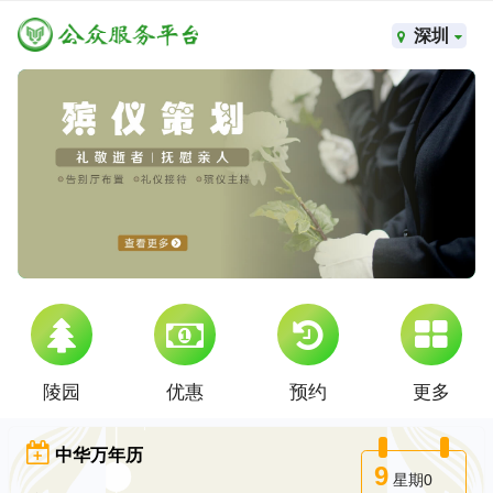
深圳
陵园
优惠
预约
更多
中华万年历
9
星期0