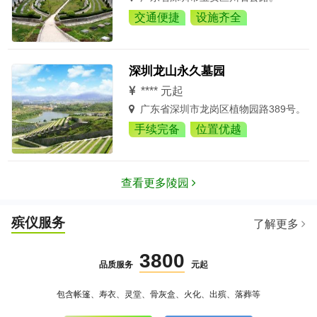
交通便捷
设施齐全
深圳龙山永久墓园
**** 元起
广东省深圳市龙岗区植物园路389号。
手续完备
位置优越
查看更多陵园
殡仪服务
了解更多
3800
品质服务
元起
包含帐篷、寿衣、灵堂、骨灰盒、火化、出殡、落葬等