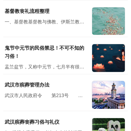
基督教丧礼流程整理
一、基督教基督教与佛教、伊斯兰教并称三大宗教，无论从规模，还是从影响方面，基督教都堪称世界第一大宗教。
鬼节中元节的民俗禁忌！不可不知的
习俗！
盂兰盆节，又称中元节，七月半有很多民俗禁忌；民间在中元节这天会举办祭祀活动怀念亲人，并对未来寄予美好的祝愿。节日习俗主要有祭祖、放河灯、祀亡魂、焚纸锭等七月半”原本...
武汉市殡葬管理办法
武汉市人民政府令 第213号 《武汉市殡葬管理办法》已经2010年11月15日市人民政府第119次常务会议通过，现予公布，自2011年1月7日起施行。<...
武汉殡葬丧葬习俗与礼仪