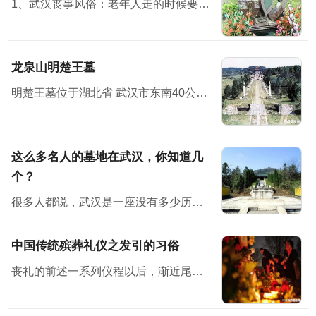
1、武汉丧事风俗：老年人走的时候要有子女在旁，才方便说下最后遗嘱之类的话。 2、布置灵堂，灵堂设在堂屋中，灵堂前壁上布置个“奠”字，“奠”字下面是供桌，供桌上面放鱼、肉、馒头水...
龙泉山明楚王墓
明楚王墓位于湖北省 武汉市东南40公里处
这么多名人的墓地在武汉，你知道几
个？
很多人都说，武汉是一座没有多少历史感的城市。但其实不然，它有它的韵味。也许，你在武汉没有见过多少历史古迹、文物等，但其实它就隐藏在你身边，只是你没有发现而已。不说别的，位于武汉的古墓地就有多座...
中国传统殡葬礼仪之发引的习俗
丧礼的前述一系列仪程以后，渐近尾声即发引、下葬了。按古礼来看，三月而葬，时间太长，尸体不易保存，生者也不胜其劳。因而，古时候就有所谓“渴葬”、“血葬”即七天之内不卜而葬。后世的停...