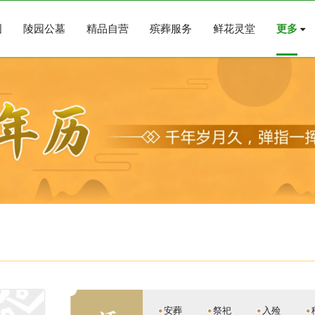
图
陵园公墓
精品自营
殡葬服务
鲜花灵堂
更多
安葬
祭祀
入殓