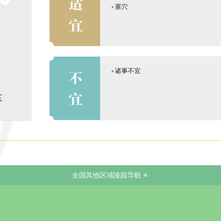
塞穴
诸事不宜
五
全国其他区域陵园导航