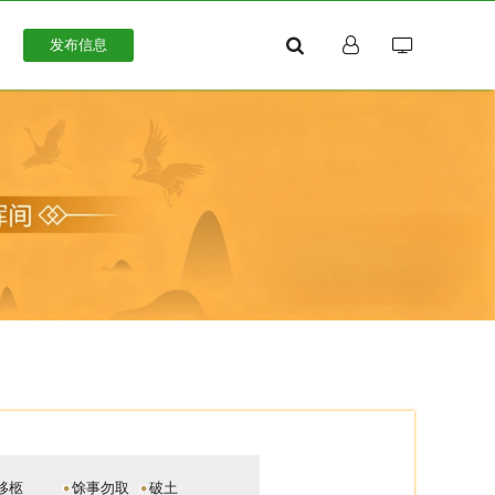
发布信息
移柩
馀事勿取
破土