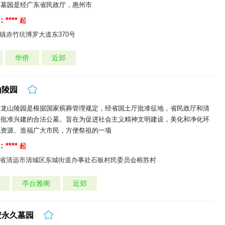
久墓园是经广东省民政厅，惠州市
****
起
镇赤竹坑博罗大道东370号
华侨
近郊
山陵园
孖龙山陵园是根据国家殡葬管理规定，经省国土厅批准征地，省民政厅和清
府批准兴建的合法公墓。旨在为促进社会主义精神文明建设，美化和净化环
地资源、造福广大市民，方便祭祖的一项
****
起
省清远市清城区东城街道办事处石板村民委员会榕胜村
亭台雅阁
近郊
安永久墓园