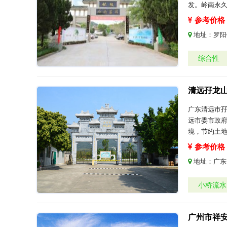
发。岭南永
参考价格：
地址：
罗阳
综合性
清远孖龙
广东清远市
远市委市政
境，节约土
参考价格：
地址：
广东
小桥流水
广州市祥