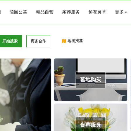
图
陵园公墓
精品自营
殡葬服务
鲜花灵堂
更多
地图找墓
开始搜索
商务合作
墓地购买
丧葬服务