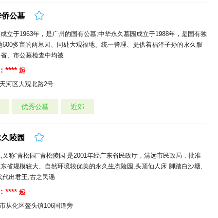
华侨公墓
成立于1963年，是广州的国有公墓;中华永久墓园成立于1988年，是国有独
地600多亩的两墓园、同处大观福地、统一管理、提供着福泽子孙的永久服
的省、市公墓检查中均被
****
起
天河区大观北路2号
优秀公墓
近郊
永久陵园
,又称“青松园”“青松陵园”是2001年经广东省民政厅，清远市民政局，批准
东省规模较大、自然环境较优美的永久生态陵园,头顶仙人床 脚踏白沙塘,
代代出君王,古之民谣
****
起
市从化区鳌头镇106国道旁