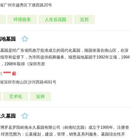
省广州市越秀区下塘西路20号
环境较美
人生后花园
近郊
福地墓园
地墓园是经广东省民政厅批准成立的现代化墓园，陵园坐落在南山区，在深
指导和监督下，为市民提供殡葬服务。报恩福地墓园于1992年立项，1994
，1998年取得《深圳市房
****
起
省深圳市南山区沙河西路4691号
艺术化
近郊
永久墓园
博罗县罗阳岭南永久墓园有限公司（岭南纪念园）成立于1995年。注册资
元，经营范围为：公墓规划，建设，管理，销售及系列服务。墓园综合性开