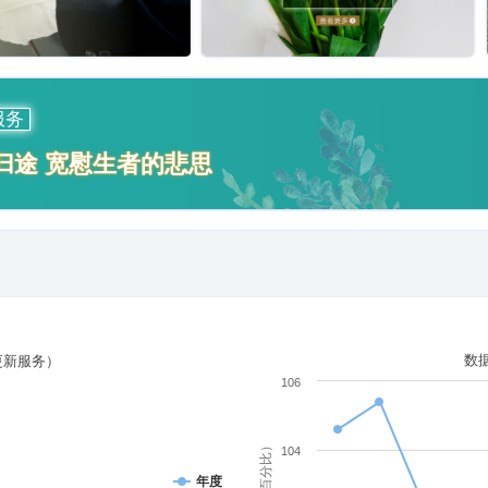
服务
归途 宽慰生者的悲思
数
更新服务）
106
单位（百分比）
104
年度