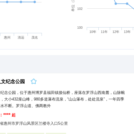
102
100
10年
11年
12年
13年
惠州
清远
茂名
人文纪念公园
文纪念公园，位于惠州博罗县福田镇接仙桥，座落在罗浮山西南麓，山脉蜿
，大小432座山峰，980多道瀑布流泉，“山山瀑布，处处流泉”，一年四季
涧水不断。罗浮山道、佛两教外
****
起
省惠州市罗浮山风景区兰楼寺入口5公里