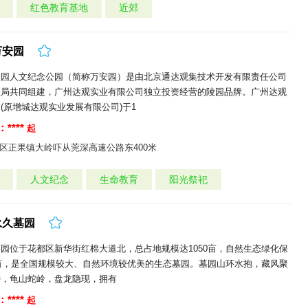
红色教育基地
近郊
万安园
安园人文纪念公园（简称万安园）是由北京通达观集技术开发有限责任公司
政局共同组建，广州达观实业有限公司独立投资经营的陵园品牌。广州达观
(原增城达观实业发展有限公司)于1
****
起
区正果镇大岭吓从莞深高速公路东400米
人文纪念
生命教育
阳光祭祀
永久墓园
园位于花都区新华街红棉大道北，总占地规模达1050亩，自然生态绿化保
多亩，是全国规模较大、自然环境较优美的生态墓园。墓园山环水抱，藏风聚
峙，龟山蛇岭，盘龙隐现，拥有
****
起