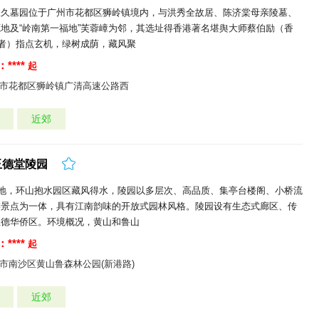
永久墓园位于广州市花都区狮岭镇境内，与洪秀全故居、陈济棠母亲陵墓、
地及“岭南第一福地”芙蓉嶂为邻，其选址得香港著名堪舆大师蔡伯励（香
撰者）指点玄机，绿树成荫，藏风聚
****
起
市花都区狮岭镇广清高速公路西
近郊
玉德堂陵园
福地，环山抱水园区藏风得水，陵园以多层次、高品质、集亭台楼阁、小桥流
游景点为一体，具有江南韵味的开放式园林风格。陵园设有生态式廊区、传
玉德华侨区。环境概况，黄山和鲁山
****
起
市南沙区黄山鲁森林公园(新港路)
近郊