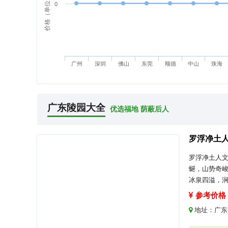
价格（单位：万元）
0
广州
深圳
佛山
东莞
顺德
中山
珠海
广东陵园大全
优选福地 荫蔽后人
罗浮净土
罗浮净土人
蜒，山势奇峻
冰泉四溢，
参考价格：
地址：
广东