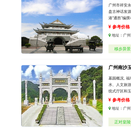
广州市祥安
盘古神话发源
港“通胜”编
参考价格：
地址：
广州
移步异景
广州南沙
墓园概况, 
水、人文旅
统式厅区和
参考价格：
地址：
广州
正对皇陵