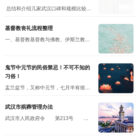
总结和介绍几家武汉口碑和规模比较好的门店，从门店规模、面积、产品丰富程度、价格、政策和售后各方面评测，供大家参考。一、湖北之星工厂云仓湖北之星工厂云仓位...
基督教丧礼流程整理
一、基督教基督教与佛教、伊斯兰教并称三大宗教，无论从规模，还是从影响方面，基督教都堪称世界第一大宗教。
鬼节中元节的民俗禁忌！不可不知的
习俗！
盂兰盆节，又称中元节，七月半有很多民俗禁忌；民间在中元节这天会举办祭祀活动怀念亲人，并对未来寄予美好的祝愿。节日习俗主要有祭祖、放河灯、祀亡魂、焚纸锭等七月半”原本...
武汉市殡葬管理办法
武汉市人民政府令 第213号 《武汉市殡葬管理办法》已经2010年11月15日市人民政府第119次常务会议通过，现予公布，自2011年1月7日起施行。<...