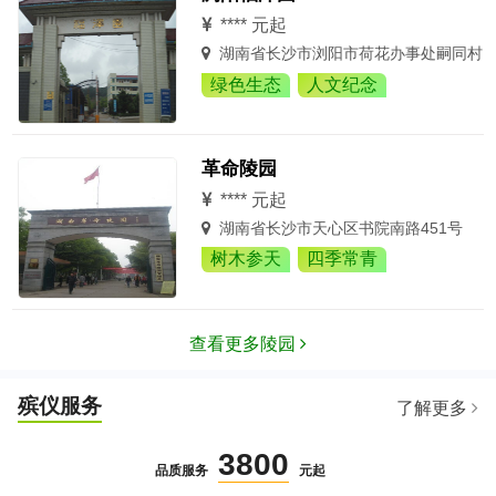
**** 元起
湖南省长沙市浏阳市荷花办事处嗣同村
绿色生态
人文纪念
革命陵园
**** 元起
湖南省长沙市天心区书院南路451号
树木参天
四季常青
查看更多陵园
殡仪服务
了解更多
3800
品质服务
元起