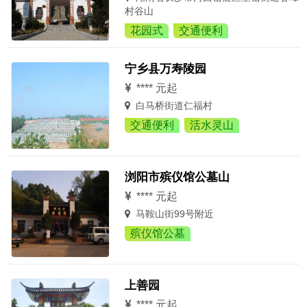
村谷山
花园式
交通便利
宁乡县万寿陵园
**** 元起
白马桥街道仁福村
交通便利
活水灵山
浏阳市殡仪馆公墓山
**** 元起
马鞍山街99号附近
殡仪馆公墓
上善园
**** 元起