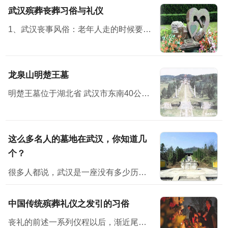
武汉殡葬丧葬习俗与礼仪
1、武汉丧事风俗：老年人走的时候要有子女在旁，才方便说下最后遗嘱之类的话。 2、布置灵堂，灵堂设在堂屋中，灵堂前壁上布置个“奠”字，“奠”字下面是供桌，供桌上面放鱼、肉、馒头水...
龙泉山明楚王墓
明楚王墓位于湖北省 武汉市东南40公里处
这么多名人的墓地在武汉，你知道几
个？
很多人都说，武汉是一座没有多少历史感的城市。但其实不然，它有它的韵味。也许，你在武汉没有见过多少历史古迹、文物等，但其实它就隐藏在你身边，只是你没有发现而已。不说别的，位于武汉的古墓地就有多座...
中国传统殡葬礼仪之发引的习俗
丧礼的前述一系列仪程以后，渐近尾声即发引、下葬了。按古礼来看，三月而葬，时间太长，尸体不易保存，生者也不胜其劳。因而，古时候就有所谓“渴葬”、“血葬”即七天之内不卜而葬。后世的停...