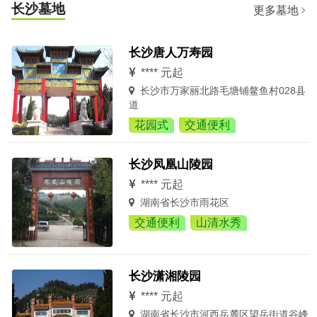
长沙墓地
更多墓地
长沙唐人万寿园
**** 元起
长沙市万家丽北路毛塘铺鳌鱼村028县
道
花园式
交通便利
长沙凤凰山陵园
**** 元起
湖南省长沙市雨花区
交通便利
山清水秀
长沙潇湘陵园
**** 元起
湖南省长沙市河西岳麓区望岳街道谷峰