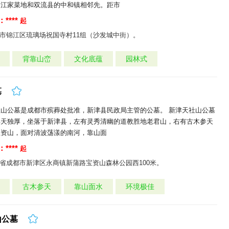
的江家菜地和双流县的中和镇相邻先。距市
****
起
市锦江区琉璃场祝国寺村11组（沙发城中街）。
背靠山峦
文化底蕴
园林式
墓
山公墓是成都市殡葬处批准，新津县民政局主管的公墓。 新津天社山公墓
得天独厚，坐落于新津县，左有灵秀清幽的道教胜地老君山，右有古木参天
宝资山，面对清波荡漾的南河，靠山面
****
起
省成都市新津区永商镇新蒲路宝资山森林公园西100米。
古木参天
靠山面水
环境极佳
山公墓