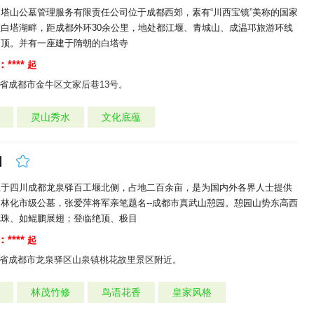
塔山公墓管理服务有限责任公司位于成都西郊，素有“川西宝镜”美称的国家
白塔湖畔，距成都外环30余公里，地处都江堰、青城山、成温邛旅游环线
山顶。并有一座建于隋朝的白塔寺
****
起
省成都市金牛区文家后巷13号。
灵山秀水
文化底蕴
园
位于四川成都龙泉驿百工堰北侧，占地二百余亩，是为国内外各界人士提供
林化市级公墓，张爱萍将军亲笔题名--成都市真武山憩园。憩园山势东高西
戏珠、如鲲鹏展翅；登临绝顶、极目
****
起
省成都市龙泉驿区山泉镇桃花故里景区附近。
林茂竹修
鸟语花香
皇家风格