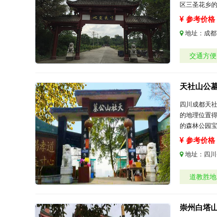
区三圣花乡
参考价格：
地址：
成都
交通方便
天社山公
四川成都天社
的地理位置
的森林公园
参考价格：
地址：
四川
道教胜地
崇州白塔