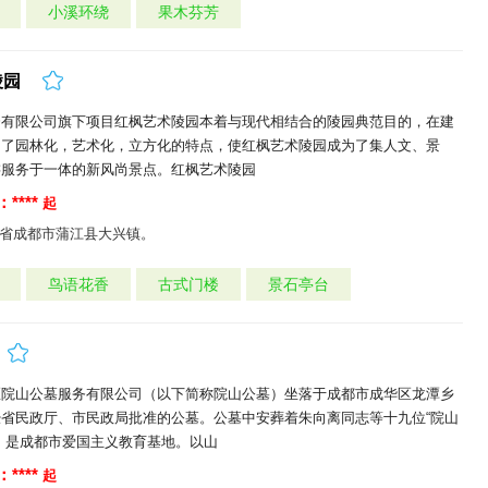
小溪环绕
果木芬芳
陵园
资有限公司旗下项目红枫艺术陵园本着与现代相结合的陵园典范目的，在建
出了园林化，艺术化，立方化的特点，使红枫艺术陵园成为了集人文、景
游服务于一体的新风尚景点。红枫艺术陵园
****
起
省成都市蒲江县大兴镇。
鸟语花香
古式门楼
景石亭台
区院山公墓服务有限公司（以下简称院山公墓）坐落于成都市成华区龙潭乡
省民政厅、市民政局批准的公墓。公墓中安葬着朱向离同志等十九位“院山
，是成都市爱国主义教育基地。以山
****
起