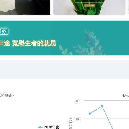
服务
归途 宽慰生者的悲思
更新服务）
数
106
单位（百分比）
104
2020年度