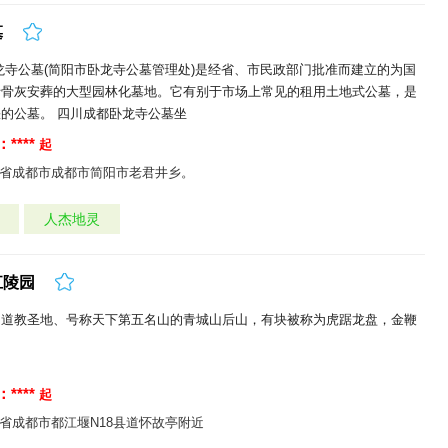
墓
龙寺公墓(简阳市卧龙寺公墓管理处)是经省、市民政部门批准而建立的为国
士骨灰安葬的大型园林化墓地。它有别于市场上常见的租用土地式公墓，是
的公墓。 四川成都卧龙寺公墓坐
****
起
省成都市成都市简阳市老君井乡。
人杰地灵
江陵园
的道教圣地、号称天下第五名山的青城山后山，有块被称为虎踞龙盘，金鞭
。
****
起
省成都市都江堰N18县道怀故亭附近