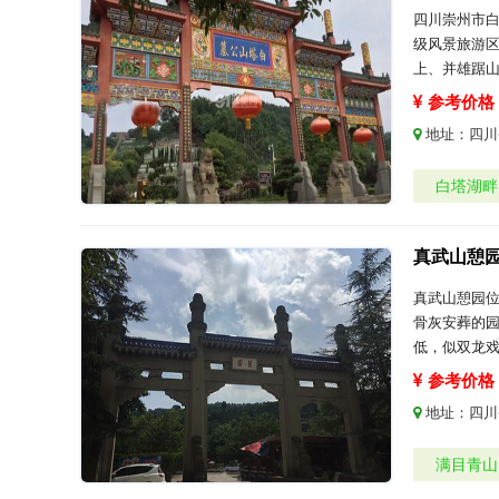
四川崇州市白
级风景旅游区
上、并雄踞
参考价格：
地址：
四川
白塔湖畔
真武山憩
真武山憩园
骨灰安葬的园
低，似双龙
参考价格：
地址：
四川
满目青山