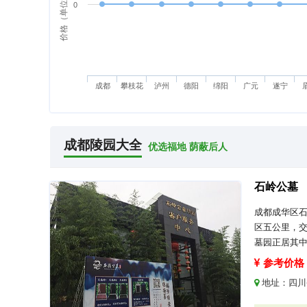
价格（单位：万元）
0
成都
攀枝花
泸州
德阳
绵阳
广元
遂宁
成都陵园大全
优选福地 荫蔽后人
石岭公墓
成都成华区
区五公里，
墓园正居其
参考价格：
地址：
四川