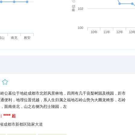
102
100
10年
11年
12年
13
眉山
南充
雅安
石岭公墓位于地处成都市北郊风景林地，四周有几千亩梨树园及桃园，距市
交通便利，地理位置优越，系人生归属之福地石岭山势为大圈龙椅形，石岭
中，面南坐北，山之右侧为烈士陵园，左
****
起
省成都市新都区陆家大道