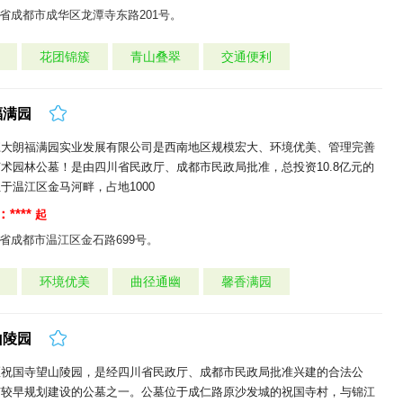
省成都市成华区龙潭寺东路201号。
花团锦簇
青山叠翠
交通便利
福满园
江大朗福满园实业发展有限公司是西南地区规模宏大、环境优美、管理完善
术园林公墓！是由四川省民政厅、成都市民政局批准，总投资10.8亿元的
于温江区金马河畔，占地1000
****
起
省成都市温江区金石路699号。
环境优美
曲径通幽
馨香满园
山陵园
区祝国寺望山陵园，是经四川省民政厅、成都市民政局批准兴建的合法公
市较早规划建设的公墓之一。公墓位于成仁路原沙发城的祝国寺村，与锦江