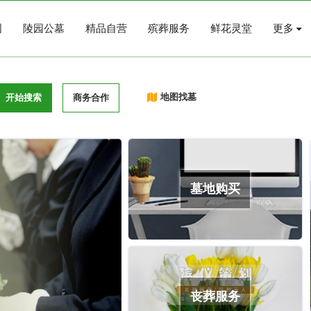
图
陵园公墓
精品自营
殡葬服务
鲜花灵堂
更多
地图找墓
开始搜索
商务合作
墓地购买
丧葬服务