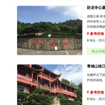
卧龙寺公
成都公墓-卧
内外各界人
目前极其稀缺
参考价格：
地址：
四川
群山环绕
青城山味
在幽甲天下
护佑的福地
参考价格：
地址：
四川