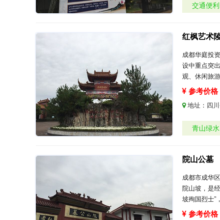
交通便利
红枫艺术
成都华庭投
设中重点突
观、休闲旅
参考价格：
地址：
四川
青山绿水
院山公墓
成都市成华
院山坡，是经
坡殉国烈士”
参考价格：