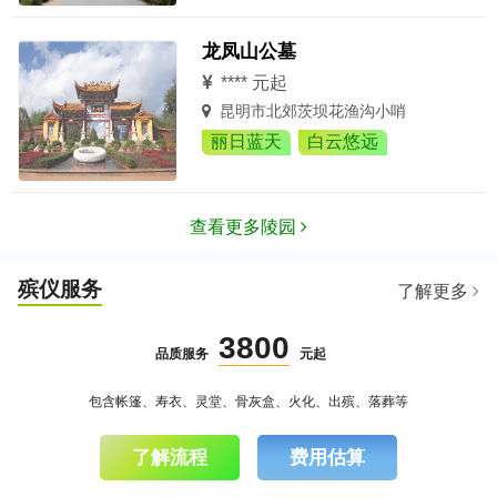
龙凤山公墓
**** 元起
昆明市北郊茨坝花渔沟小哨
丽日蓝天
白云悠远
查看更多陵园
殡仪服务
了解更多
3800
品质服务
元起
包含帐篷、寿衣、灵堂、骨灰盒、火化、出殡、落葬等
了解流程
费用估算