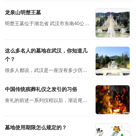
龙泉山明楚王墓
明楚王墓位于湖北省 武汉市东南40公里处
这么多名人的墓地在武汉，你知道几
个？
很多人都说，武汉是一座没有多少历史感的城市。但其实不然，它有它的韵味。也许，你在武汉没有见过多少历史古迹、文物等，但其实它就隐藏在你身边，只是你没有发现而已。不说别的，位于武汉的古墓地就有多座...
中国传统殡葬礼仪之发引的习俗
丧礼的前述一系列仪程以后，渐近尾声即发引、下葬了。按古礼来看，三月而葬，时间太长，尸体不易保存，生者也不胜其劳。因而，古时候就有所谓“渴葬”、“血葬”即七天之内不卜而葬。后世的停...
墓地使用期限怎么规定的？