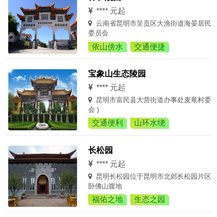
**** 元起
云南省昆明市呈贡区大渔街道海晏居民
委员会
依山傍水
交通便捷
宝象山生态陵园
**** 元起
昆明市富民县大营街道办事处麦竜村委
会 )
交通便利
山环水绕
长松园
**** 元起
昆明长松园位于昆明市北郊长松园片区
卧佛山腹地
福佑之地
生态之园