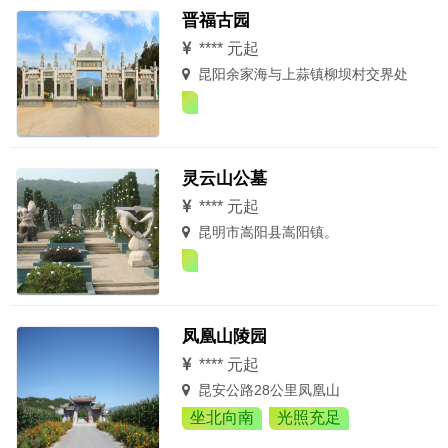
晋福古园
**** 元起
昆阳余家海与上蒜镇柳坝村交界处
灵云山公墓
**** 元起
昆明市嵩阳县嵩阳镇。
凤凰山陵园
**** 元起
昆安公路28公里凤凰山
坐北向南
光照充足