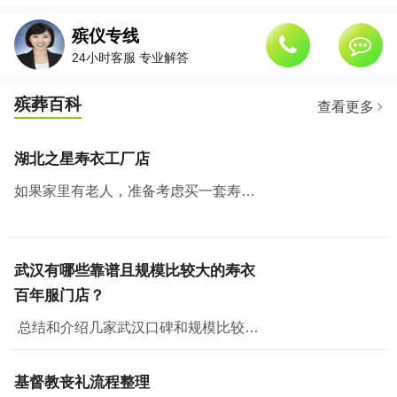
殡仪专线
24小时客服 专业解答
殡葬百科
查看更多
湖北之星寿衣工厂店
如果家里有老人，准备考虑买一套寿衣纳福添寿，那么武汉有个地方绝对值得去看看。湖北之星工厂云仓，也是白小邻和白店邻里的工厂店所在地。
武汉有哪些靠谱且规模比较大的寿衣
百年服门店？
总结和介绍几家武汉口碑和规模比较好的门店，从门店规模、面积、产品丰富程度、价格、政策和售后各方面评测，供大家参考。一、湖北之星工厂云仓湖北之星工厂云仓位...
基督教丧礼流程整理