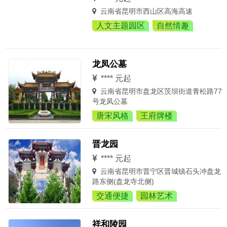
云南省昆明市西山区高海高速
人文主题园区
自然情趣
龙凤公墓
**** 元起
云南省昆明市盘龙区茨坝街道青松路77
号龙凤公墓
唐宋风格
王府牌楼
晋龙园
**** 元起
云南省昆明市晋宁区晋城镇石头冲盘龙
路东侧(盘龙寺北侧)
交通便捷
园林艺术
祥和陵园