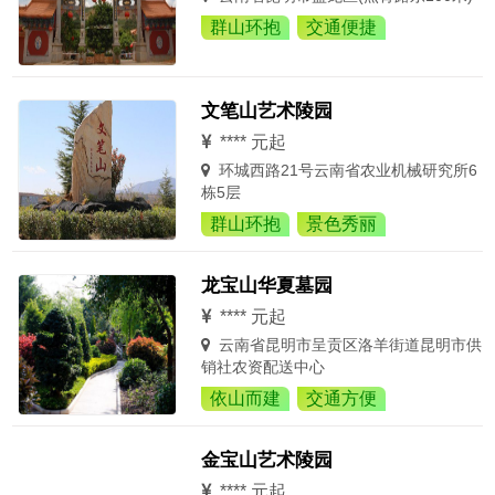
群山环抱
交通便捷
文笔山艺术陵园
**** 元起
环城西路21号云南省农业机械研究所6
栋5层
群山环抱
景色秀丽
龙宝山华夏墓园
**** 元起
云南省昆明市呈贡区洛羊街道昆明市供
销社农资配送中心
依山而建
交通方便
金宝山艺术陵园
**** 元起