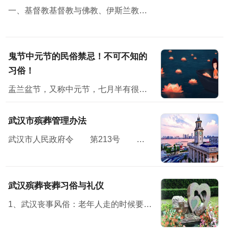
一、基督教基督教与佛教、伊斯兰教并称三大宗教，无论从规模，还是从影响方面，基督教都堪称世界第一大宗教。
鬼节中元节的民俗禁忌！不可不知的
习俗！
盂兰盆节，又称中元节，七月半有很多民俗禁忌；民间在中元节这天会举办祭祀活动怀念亲人，并对未来寄予美好的祝愿。节日习俗主要有祭祖、放河灯、祀亡魂、焚纸锭等七月半”原本...
武汉市殡葬管理办法
武汉市人民政府令 第213号 《武汉市殡葬管理办法》已经2010年11月15日市人民政府第119次常务会议通过，现予公布，自2011年1月7日起施行。<...
武汉殡葬丧葬习俗与礼仪
1、武汉丧事风俗：老年人走的时候要有子女在旁，才方便说下最后遗嘱之类的话。 2、布置灵堂，灵堂设在堂屋中，灵堂前壁上布置个“奠”字，“奠”字下面是供桌，供桌上面放鱼、肉、馒头水...