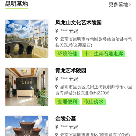
昆明墓地
更多墓地
凤龙山文化艺术陵园
**** 元起
云南省昆明市寻甸回族彝族自治县寻甸
县民政局(文苑路西)
环境绝佳
十二生肖石雕走廊
青龙艺术陵园
**** 元起
昆明市呈贡区龙街正街昆明师专附小呈
贡海岸城分校东北侧约220米
交通便利
依山傍水
金陵公墓
**** 元起
云南省昆明市盘龙区(照青路东100米)