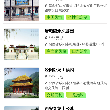
陕西省西安市长安区西长安街与长兴北
路交叉口东50米
南国风情
个性化定制
唐昭陵永久墓园
**** 元起
陕西省咸阳市礼泉县214县道北100米
唐文化风格
山峦活水
泾阳卧龙山福园
**** 元起
陕西省咸阳市泾阳县泾渭北路与包茂高
速交叉路口西侧
交通便利
二龙抱珠
西安九龙山公墓