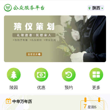
陕西
陵园
优惠
预约
更多
中华万年历
7
星期5