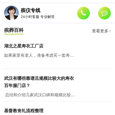
殡仪专线
24小时客服 专业解答
殡葬百科
查看更多
湖北之星寿衣工厂店
如果家里有老人，准备考虑买一套寿衣纳福添寿，那么武汉有个地方绝对值得去看看。湖北之星工厂云仓，也是白小邻和白店邻里的工厂店所在地。
武汉有哪些靠谱且规模比较大的寿衣
百年服门店？
总结和介绍几家武汉口碑和规模比较好的门店，从门店规模、面积、产品丰富程度、价格、政策和售后各方面评测，供大家参考。一、湖北之星工厂云仓湖北之星工厂云仓位...
基督教丧礼流程整理