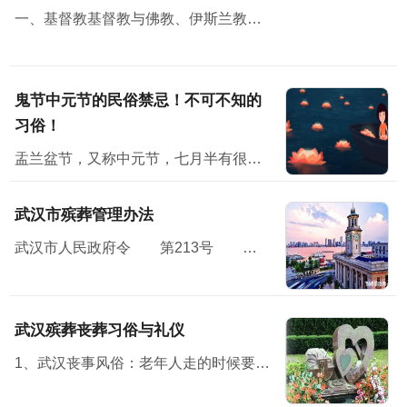
一、基督教基督教与佛教、伊斯兰教并称三大宗教，无论从规模，还是从影响方面，基督教都堪称世界第一大宗教。
鬼节中元节的民俗禁忌！不可不知的
习俗！
盂兰盆节，又称中元节，七月半有很多民俗禁忌；民间在中元节这天会举办祭祀活动怀念亲人，并对未来寄予美好的祝愿。节日习俗主要有祭祖、放河灯、祀亡魂、焚纸锭等七月半”原本...
武汉市殡葬管理办法
武汉市人民政府令 第213号 《武汉市殡葬管理办法》已经2010年11月15日市人民政府第119次常务会议通过，现予公布，自2011年1月7日起施行。<...
武汉殡葬丧葬习俗与礼仪
1、武汉丧事风俗：老年人走的时候要有子女在旁，才方便说下最后遗嘱之类的话。 2、布置灵堂，灵堂设在堂屋中，灵堂前壁上布置个“奠”字，“奠”字下面是供桌，供桌上面放鱼、肉、馒头水...