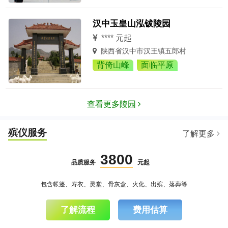
汉中玉皇山泓钹陵园
**** 元起
陕西省汉中市汉王镇五郎村
背倚山峰
面临平原
查看更多陵园
殡仪服务
了解更多
3800
品质服务
元起
包含帐篷、寿衣、灵堂、骨灰盒、火化、出殡、落葬等
了解流程
费用估算