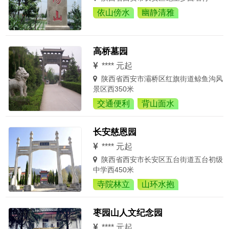
依山傍水
幽静清雅
高桥墓园
**** 元起
陕西省西安市灞桥区红旗街道鲸鱼沟风
景区西350米
交通便利
背山面水
长安慈恩园
**** 元起
陕西省西安市长安区五台街道五台初级
中学西450米
寺院林立
山环水抱
枣园山人文纪念园
**** 元起