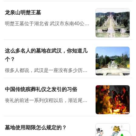
龙泉山明楚王墓
明楚王墓位于湖北省 武汉市东南40公里处
这么多名人的墓地在武汉，你知道几
个？
很多人都说，武汉是一座没有多少历史感的城市。但其实不然，它有它的韵味。也许，你在武汉没有见过多少历史古迹、文物等，但其实它就隐藏在你身边，只是你没有发现而已。不说别的，位于武汉的古墓地就有多座...
中国传统殡葬礼仪之发引的习俗
丧礼的前述一系列仪程以后，渐近尾声即发引、下葬了。按古礼来看，三月而葬，时间太长，尸体不易保存，生者也不胜其劳。因而，古时候就有所谓“渴葬”、“血葬”即七天之内不卜而葬。后世的停...
墓地使用期限怎么规定的？