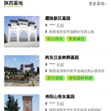
陕西墓地
更多墓地
霸陵新区墓园
**** 元起
陕西省西安市灞桥区毛西公路
依山傍水
皇家威仪
阎良汉皇树葬墓园
**** 元起
陕西省渭南市富平县城北荆山塬东段
昔日皇陵
传统园林风格
寿阳山骨灰墓园
**** 元起
陕西省西安市长安区砲里乡西垇村