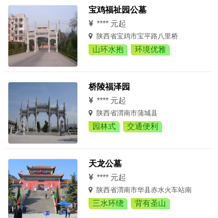
宝鸡福祉园公墓
**** 元起
陕西省宝鸡市宝平路八里桥
山环水抱
环境优雅
桥陵福泽园
**** 元起
陕西省渭南市蒲城县
园林式
交通便利
天龙公墓
**** 元起
陕西省渭南市华县赤水火车站南
三水环绕
背有圣山