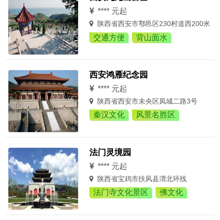
**** 元起
陕西省西安市鄠邑区230村道西200米
交通方便
背山面水
西安鸿雁纪念园
**** 元起
陕西省西安市未央区凤城二路3号
秦汉文化
风景名胜区
法门灵境园
**** 元起
陕西省宝鸡市扶风县渭北环线
法门寺文化景区
佛文化