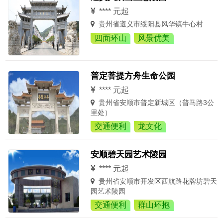
**** 元起
贵州省遵义市绥阳县风华镇牛心村
四面环山
风景优美
普定菩提方舟生命公园
**** 元起
贵州省安顺市普定新城区（普马路3公
里处）
交通便利
龙文化
安顺碧天园艺术陵园
**** 元起
贵州省安顺市开发区西航路花牌坊碧天
园艺术陵园
交通便利
群山环抱