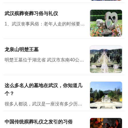
武汉殡葬丧葬习俗与礼仪
1、武汉丧事风俗：老年人走的时候要有子女在旁，才方便说下最后遗嘱之类的话。 2、布置灵堂，灵堂设在堂屋中，灵堂前壁上布置个“奠”字，“奠”字下面是供桌，供桌上面放鱼、肉、馒头水...
龙泉山明楚王墓
明楚王墓位于湖北省 武汉市东南40公里处
这么多名人的墓地在武汉，你知道几
个？
很多人都说，武汉是一座没有多少历史感的城市。但其实不然，它有它的韵味。也许，你在武汉没有见过多少历史古迹、文物等，但其实它就隐藏在你身边，只是你没有发现而已。不说别的，位于武汉的古墓地就有多座...
中国传统殡葬礼仪之发引的习俗