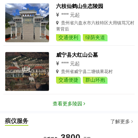
六枝仙鹤山生态陵园
**** 元起
贵州省六盘水市六枝特区大用镇骂冗村
菁背后
交通便利
绿荫夹道
威宁县大红山公墓
**** 元起
贵州省威宁县二塘镇果花村
交通便捷
群山环抱
查看更多陵园
殡仪服务
了解更多
3800