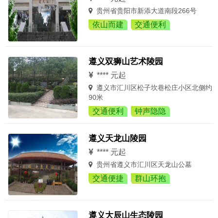
贵州省贵阳市新添大道南段266号
依山而建
交通便利
遵义双狮山艺术陵园
**** 元起
遵义市汇川区松子坎巷松庄小区北侧约
90米
交通便利
钟声隐隐
遵义天龙山陵园
**** 元起
贵州省遵义市汇川区天龙山公墓
交通便捷
群山环抱
遵义大辰山生态陵园