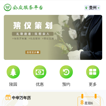
贵州
陵园
优惠
预约
更多
中华万年历
8
星期6