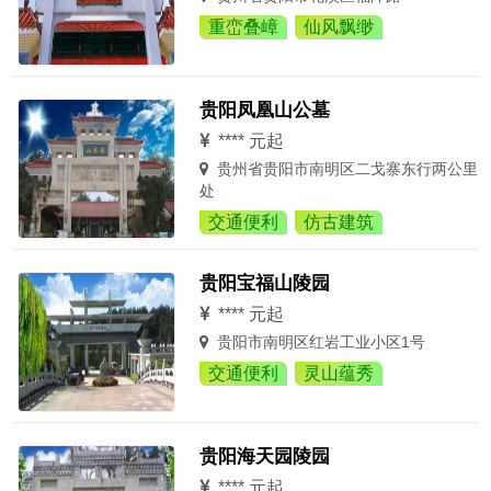
重峦叠嶂
仙风飘缈
贵阳凤凰山公墓
**** 元起
贵州省贵阳市南明区二戈寨东行两公里
处
交通便利
仿古建筑
贵阳宝福山陵园
**** 元起
贵阳市南明区红岩工业小区1号
交通便利
灵山蕴秀
贵阳海天园陵园
**** 元起