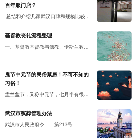
百年服门店？
总结和介绍几家武汉口碑和规模比较好的门店，从门店规模、面积、产品丰富程度、价格、政策和售后各方面评测，供大家参考。一、湖北之星工厂云仓湖北之星工厂云仓位...
基督教丧礼流程整理
一、基督教基督教与佛教、伊斯兰教并称三大宗教，无论从规模，还是从影响方面，基督教都堪称世界第一大宗教。
鬼节中元节的民俗禁忌！不可不知的
习俗！
盂兰盆节，又称中元节，七月半有很多民俗禁忌；民间在中元节这天会举办祭祀活动怀念亲人，并对未来寄予美好的祝愿。节日习俗主要有祭祖、放河灯、祀亡魂、焚纸锭等七月半”原本...
武汉市殡葬管理办法
武汉市人民政府令 第213号 《武汉市殡葬管理办法》已经2010年11月15日市人民政府第119次常务会议通过，现予公布，自2011年1月7日起施行。<...