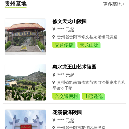
贵州墓地
更多墓地
修文天龙山陵园
**** 元起
贵州省贵阳市修文县龙场镇河滨路
交通便捷
天龙山脉
惠水龙王山艺术陵园
**** 元起
贵州省黔南布依族苗族自治州惠水县和
平镇沙子哨
合交通便利
山峦逶迤
花溪福泽陵园
**** 元起
贵州省贵阳市花溪区福泽路