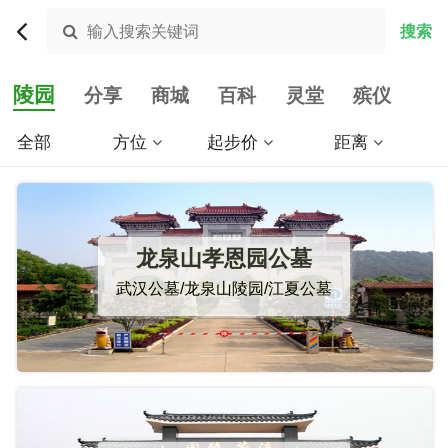
陵园大全
公众平台
陵园
分享
商城
百科
灵堂
殡仪
全部
方位
起步价
距离
龙泉山孝恩园公墓
武汉公墓/龙泉山陵园/江夏公墓