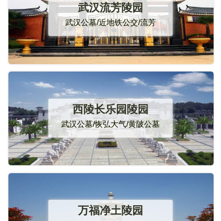
武汉流芳陵园
武汉公墓/近地铁公交/流芳
西陵长乐园陵园
武汉公墓/恢弘大气/黄陂公墓
万福净土陵园