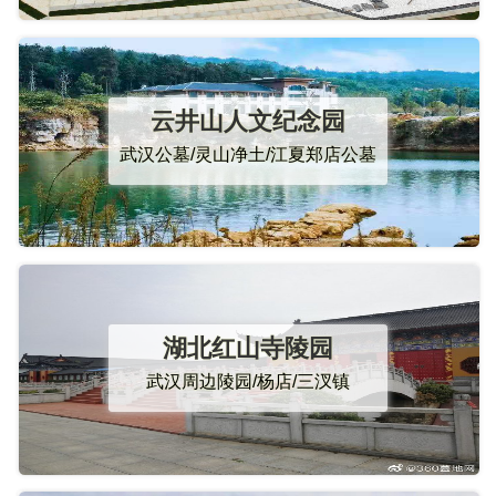
云井山人文纪念园
武汉公墓/灵山净土/江夏郑店公墓
湖北红山寺陵园
武汉周边陵园/杨店/三汊镇