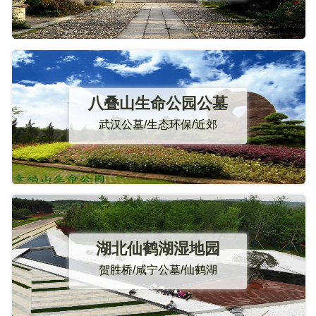
八叠山生命公园公墓
武汉公墓/生态环保/近郊
湖北仙鹤湖湿地园
贺胜桥/咸宁公墓/仙鹤湖