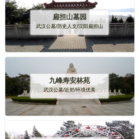
扁担山墓园
武汉公墓/历史人文/汉阳扁担山
九峰寿安林苑
武汉公墓/近郊/环境优美