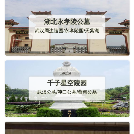
湖北永孝陵公墓
武汉周边陵园/永孝陵园/天紫湖
千子星空陵园
武汉公墓/沌口公墓/蔡甸公墓