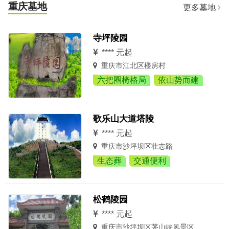
重庆墓地
更多墓地
寺坪陵园
**** 元起
重庆市江北区楼房村
六把圈椅格局
依山势而建
歌乐山大道塔陵
**** 元起
重庆市沙坪坝区壮志路
生态葬
交通便利
松鹤陵园
**** 元起
重庆市沙坪坝区茅山峡风景区