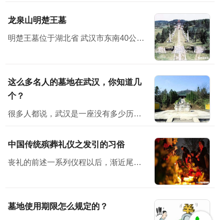
龙泉山明楚王墓
明楚王墓位于湖北省 武汉市东南40公里处
这么多名人的墓地在武汉，你知道几
个？
很多人都说，武汉是一座没有多少历史感的城市。但其实不然，它有它的韵味。也许，你在武汉没有见过多少历史古迹、文物等，但其实它就隐藏在你身边，只是你没有发现而已。不说别的，位于武汉的古墓地就有多座...
中国传统殡葬礼仪之发引的习俗
丧礼的前述一系列仪程以后，渐近尾声即发引、下葬了。按古礼来看，三月而葬，时间太长，尸体不易保存，生者也不胜其劳。因而，古时候就有所谓“渴葬”、“血葬”即七天之内不卜而葬。后世的停...
墓地使用期限怎么规定的？