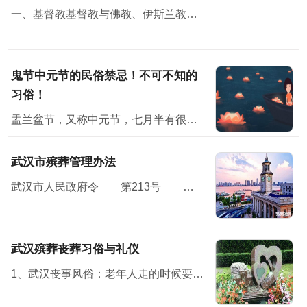
一、基督教基督教与佛教、伊斯兰教并称三大宗教，无论从规模，还是从影响方面，基督教都堪称世界第一大宗教。
鬼节中元节的民俗禁忌！不可不知的
习俗！
盂兰盆节，又称中元节，七月半有很多民俗禁忌；民间在中元节这天会举办祭祀活动怀念亲人，并对未来寄予美好的祝愿。节日习俗主要有祭祖、放河灯、祀亡魂、焚纸锭等七月半”原本...
武汉市殡葬管理办法
武汉市人民政府令 第213号 《武汉市殡葬管理办法》已经2010年11月15日市人民政府第119次常务会议通过，现予公布，自2011年1月7日起施行。<...
武汉殡葬丧葬习俗与礼仪
1、武汉丧事风俗：老年人走的时候要有子女在旁，才方便说下最后遗嘱之类的话。 2、布置灵堂，灵堂设在堂屋中，灵堂前壁上布置个“奠”字，“奠”字下面是供桌，供桌上面放鱼、肉、馒头水...