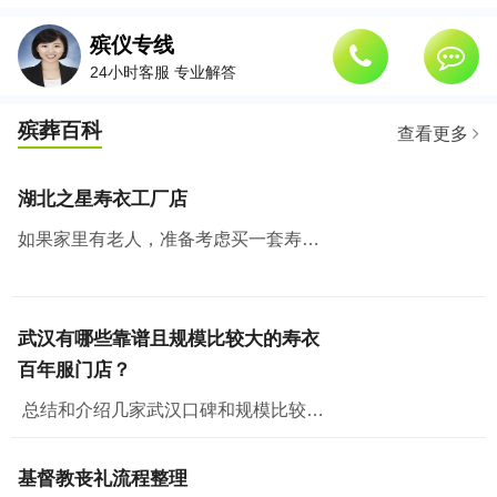
殡仪专线
24小时客服 专业解答
殡葬百科
查看更多
湖北之星寿衣工厂店
如果家里有老人，准备考虑买一套寿衣纳福添寿，那么武汉有个地方绝对值得去看看。湖北之星工厂云仓，也是白小邻和白店邻里的工厂店所在地。
武汉有哪些靠谱且规模比较大的寿衣
百年服门店？
总结和介绍几家武汉口碑和规模比较好的门店，从门店规模、面积、产品丰富程度、价格、政策和售后各方面评测，供大家参考。一、湖北之星工厂云仓湖北之星工厂云仓位...
基督教丧礼流程整理