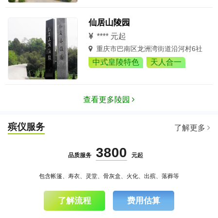
仙居山陵园
**** 元起
重庆市巴南区龙洲湾街道沿河村6社
中式皇陵特色
天人合一
查看更多陵园
殡仪服务
了解更多
3800
品质服务
元起
包含帐篷、寿衣、灵堂、骨灰盒、火化、出殡、落葬等
了解流程
费用估算