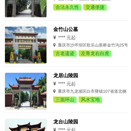
合法永久性
交通便捷
金竹山公墓
**** 元起
重庆市沙坪坝区歌乐山新桥金竹沟25号
古老遗迹
左青龙右白虎
龙居山陵园
**** 元起
重庆市九龙坡区白市驿镇107省道北侧
三面环山
风水宝地
龙台山陵园
**** 元起