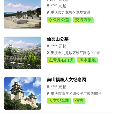
**** 元起
重庆市九龙坡区龙华支路
永久性公益
交通方便
仙友山公墓
**** 元起
重庆市九龙坡区铁厂路东200米
左青龙右白虎
风水宝地
南山福座人文纪念园
**** 元起
重庆市南岸区四公里广黔路80号
人文纪念园
仿古