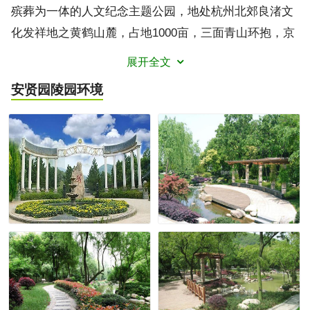
殡葬为一体的人文纪念主题公园，地处杭州北郊良渚文
化发祥地之黄鹤山麓，占地1000亩，三面青山环抱，京
杭大运河从前方蜿蜒流过。安贤园背靠东南，紫气恒
展开全文
升，依承江南之灵气；俯视杭嘉，祥云聚起，尽揽运河
安贤园陵园
环境
之厚德。